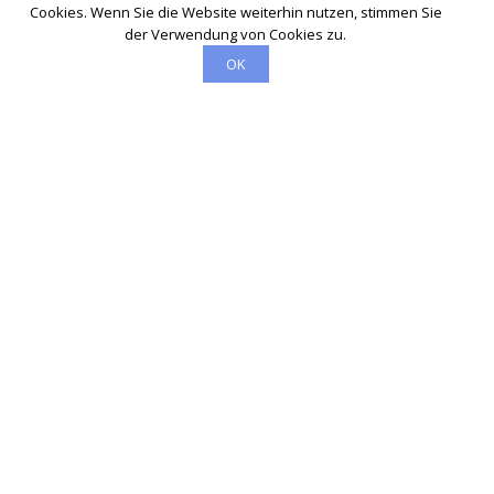
Cookies. Wenn Sie die Website weiterhin nutzen, stimmen Sie
der Verwendung von Cookies zu.
OK
Schlüsseldienst
info@schluesseldienst-noervenich-24.de
Startseite
Einsatzgebiete
Kontakte
Partner
Impressum